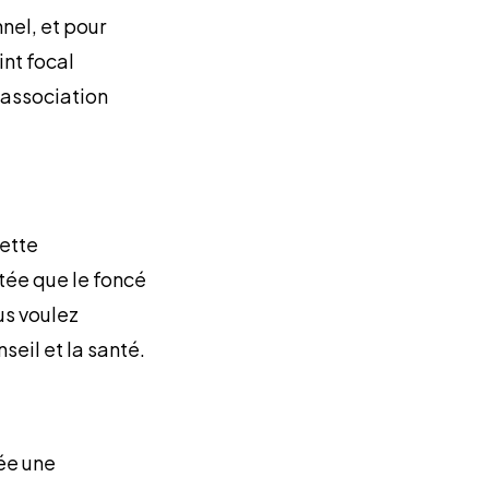
nel, et pour
int focal
 association
Cette
tée que le foncé
us voulez
seil et la santé.
rée une