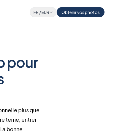
FR
/
EUR
Obtenir vos photos
b pour
s
onnelle plus que
e terne, entrer
. La bonne