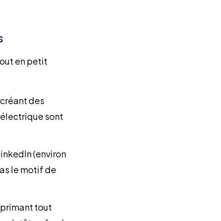
s
out en petit
 créant des
u électrique sont
LinkedIn (environ
as le motif de
pprimant tout