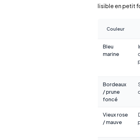
lisible en petit
Couleur
Bleu
marine
Bordeaux
/ prune
d
foncé
Vieux rose
/ mauve