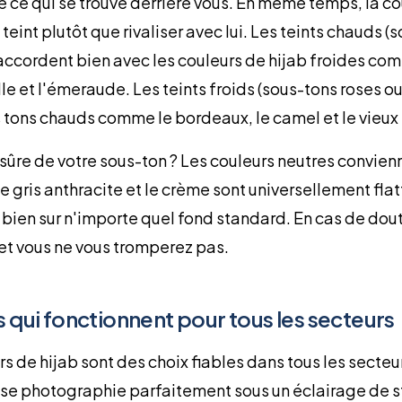
ce qui se trouve derrière vous. En même temps, la co
teint plutôt que rivaliser avec lui. Les teints chauds (
'accordent bien avec les couleurs de hijab froides co
lle et l'émeraude. Les teints froids (sous-tons roses ou
 tons chauds comme le bordeaux, le camel et le vieux 
sûre de votre sous-ton ? Les couleurs neutres convienn
le gris anthracite et le crème sont universellement flat
bien sur n'importe quel fond standard. En cas de dou
s et vous ne vous tromperez pas.
 qui fonctionnent pour tous les secteurs
s de hijab sont des choix fiables dans tous les secteu
se photographie parfaitement sous un éclairage de st