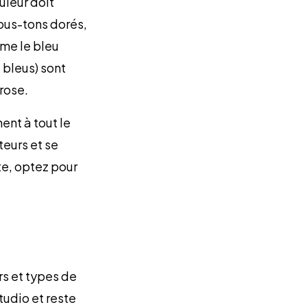
uleur doit
sous-tons dorés,
mme le bleu
 bleus) sont
rose.
ent à tout le
teurs et se
te, optez pour
rs et types de
udio et reste