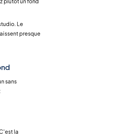
z plutôt un fond
studio. Le
araissent presque
ond
un sans
t
C'est la