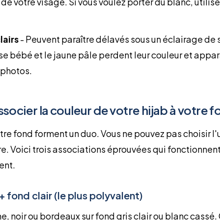
 votre visage. Si vous voulez porter du blanc, utilise
lairs
-
Peuvent paraître délavés sous un éclairage de 
ose bébé et le jaune pâle perdent leur couleur et app
 photos.
cier la couleur de votre hijab à votre f
otre fond forment un duo. Vous ne pouvez pas choisir l'
re. Voici trois associations éprouvées qui fonctionnen
ent.
+ fond clair (le plus polyvalent)
e, noir ou bordeaux sur fond gris clair ou blanc cassé. 