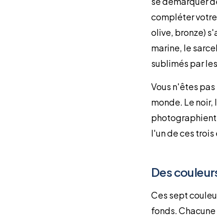
se démarquer de 
compléter votre 
olive, bronze) s
marine, le sarce
sublimés par les
Vous n'êtes pas 
monde. Le noir, 
photographient 
l'un de ces troi
Des couleurs
Ces sept couleur
fonds. Chacune 