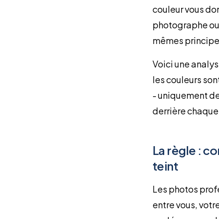
couleur vous don
photographe ou q
mêmes principes
Voici une analys
les couleurs so
- uniquement de
derrière chaqu
La règle : c
teint
Les photos profe
entre vous, votre