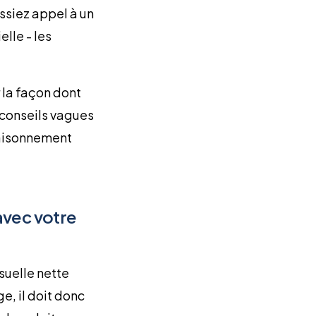
ssiez appel à un
lle - les
 la façon dont
 conseils vagues
raisonnement
 avec votre
suelle nette
ge, il doit donc