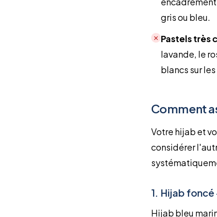
encadrement de
gris ou bleu.
✗
Pastels très c
lavande, le r
blancs sur les
Comment asso
Votre hijab et v
considérer l'aut
systématiquem
1. Hijab foncé 
Hijab bleu marin