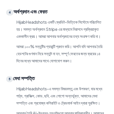
অর্থপ্রদান এবং ফেরত
4
HijabHeadshots একটি ক্রেডিট-ভিত্তিক সিস্টেমে পরিচালিত
হয়। সমস্ত অর্থপ্রদান Stripe এর মাধ্যমে নিরাপদে প্রক্রিয়াকৃত
এককালীন ক্রয়। আমরা আপনার অর্থপ্রদানের তথ্য সংরক্ষণ করি না।
আমরা ১০০% সন্তুষ্টির গ্যারান্টি প্রদান করি। আপনি যদি আপনার তৈরি
হেডশটের গুণমান নিয়ে সন্তুষ্ট না হন, সম্পূর্ণ ফেরতের জন্য ক্রয়ের ১৪
দিনের মধ্যে আমাদের সাথে যোগাযোগ করুন।
মেধা সম্পত্তি
5
HijabHeadshots-এ সমস্ত বিষয়বস্তু এবং উপকরণ, যার মধ্যে
পাঠ্য, গ্রাফিক্স, কোড, ছবি, এবং লোগো অন্তর্ভুক্ত, আমাদের মেধা
সম্পত্তি এবং প্রযোজ্য কপিরাইট ও ট্রেডমার্ক আইন দ্বারা সুরক্ষিত।
আপনার তৈরি AI-উৎপন্ন হেডশটগুলো আপনার মালিকানাধীন। আমাদের