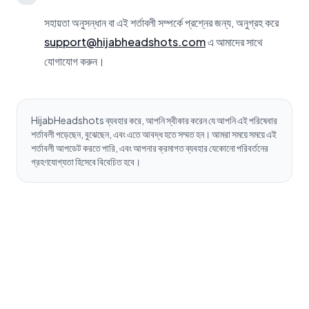
সহায়তা অনুসন্ধান বা এই শর্তাবলী সম্পর্কে প্রশ্নের জন্য, অনুগ্রহ করে
support@hijabheadshots.com
এ আমাদের সাথে
যোগাযোগ করুন।
HijabHeadshots ব্যবহার করে, আপনি স্বীকার করেন যে আপনি এই পরিষেবার
শর্তাবলী পড়েছেন, বুঝেছেন, এবং এতে আবদ্ধ হতে সম্মত হন। আমরা সময়ে সময়ে এই
শর্তাবলী আপডেট করতে পারি, এবং আপনার ক্রমাগত ব্যবহার যেকোনো পরিবর্তনের
গ্রহণযোগ্যতা হিসেবে বিবেচিত হবে।