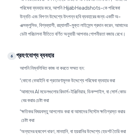
পরিষেবা ব্যবহার করে, আপনি HijabHeadshots-কে পরিষেবা
উন্নতি এবং বিপণন উদ্দেশ্যে উৎপন্ন ছবি ব্যবহারের জন্য একটি অ-
এক্সক্লুসিভ, বিশ্বব্যাপী, রয়্যালটি-মুক্ত লাইসেন্স প্রদান করেন, আমাদের
ডেটা পরিচালনা নীতিতে বর্ণিত অনুযায়ী আপনার গোপনীয়তা বজায় রেখে।
গ্রহণযোগ্য ব্যবহার
6
আপনি নিম্নলিখিত কাজ না করতে সম্মত হন:
কোনো বেআইনি বা প্রতারণামূলক উদ্দেশ্যে পরিষেবা ব্যবহার করা
আমাদের AI মডেলগুলোর রিভার্স-ইঞ্জিনিয়ার, ডিকম্পাইল, বা সোর্স কোড
বের করার চেষ্টা করা
ক্ষতিকর বিষয়বস্তু আপলোড করা বা আমাদের সিস্টেম ক্ষতিগ্রস্ত করার
চেষ্টা করা
অন্যদের ছদ্মবেশ ধারণ, মানহানি, বা হয়রানির উদ্দেশ্যে হেডশট তৈরি করা