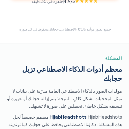
4.9/5
جاهزة في 30 دقيقة
جميع الصور مولّدة بالذكاء الاصطناعي. حجابك محفوظ في كل صورة.
المشكلة
معظم أدوات الذكاء الاصطناعي تزيل
حجابك
مولدات الصور بالذكاء الاصطناعي العامة مدرّبة على بيانات لا
تمثل المحجبات بشكل كافٍ. النتيجة: يتم إزالة حجابك أو تغييره أو
تنسيقه بشكل خاطئ. تحصلين على صورة لا تشبهك.
HijabHeadshots
HijabHeadshots مصمم خصيصاً لحل
هذه المشكلة. ذكاؤنا الاصطناعي يحافظ على حجابك كما ترتدينه