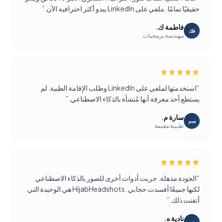
حقيقيًا تمامًا. ملفي على LinkedIn يبدو أكثر احترافية الآن.
”
فاطمة ك.
فك
مهندسة برمجيات
“
استخدمتها لملفي على LinkedIn وطلب الإقامة الطبية. لم
يستطع أحد معرفة أنها مُنشأة بالذكاء الاصطناعي.
”
سارة م.
سم
طبيبة مقيمة
“
الجودة مذهلة. جربت أدوات أخرى للصور بالذكاء الاصطناعي
لكنها جميعًا أفسدت حجابي. HijabHeadshots هي الوحيدة التي
أتقنت ذلك.
”
نادية ه.
نه