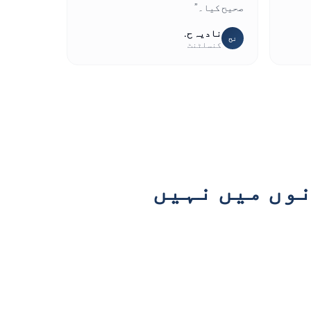
صحیح کیا۔
”
نادیہ ح.
نح
کنسلٹنٹ
وں میں نہیں