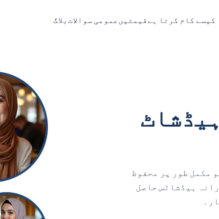
 کیسے کام کرتا ہے
قیمتیں
عمومی سوالات
بلاگ
حجاب ہیڈشاٹ
و مکمل طور پر محفوظ
یشہ ورانہ ہیڈشاٹس حاصل