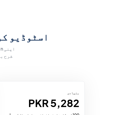
اسٹوڈیو کو
بنیادی
PKR 5,282
100 کریڈٹس - اپنے انداز میں استعمال کریں!