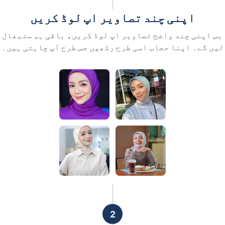
اپنی چند تصاویر اپ لوڈ کریں
بس اپنی چند واضح تصاویر اپ لوڈ کریں، باقی ہم سنبھال
لیں گے۔ اپنا حجاب اسی طرح رکھیں جس طرح آپ چاہتی ہیں۔
2