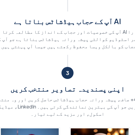
AI آپ کے حجاب ہیڈشاٹس بناتا ہے
ہمارا AI آپ کی خصوصیات اور حجاب کے انداز کا مطالعہ کرتا 
ر اسٹوڈیو کوالٹی پیشہ ورانہ ہیڈشاٹس بناتا ہے جو آپ ک
جاب کو بالکل ویسا محفوظ رکھتے ہیں جیسا آپ پہنتی ہیں۔
3
اپنی پسندیدہ تصاویر منتخب کریں
40+ صاف، پیشہ ورانہ حجاب ہیڈشاٹس حاصل کریں اور وہ منت
کریں جو آپ کی بہترین نمائندگی کرتی ہیں۔ kedIn
اسکول، اور مزید کے لیے تیار۔