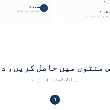
ے۔
”
سارہ م.
سم
میڈیکل ریزیڈنٹ
طمہ ک.
فٹ ویئر انجینئر
 منٹوں میں حاصل کریں، دن
یہ 1-2-3 جتنا آسان ہے
1