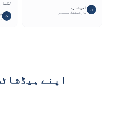
لگتا ہ
امینہ ر.
ار
مارکیٹنگ مینیجر
فا
فک
سا
اپنے ہیڈشاٹس