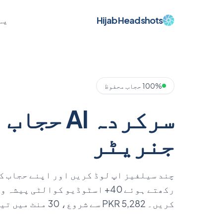
Hijab Headshots
یہ
100% حجاب محفوظ
سرکردہ AI 
جنریٹر
چند سیلفیز اپ لوڈ کریں اور اپنے حجاب ک
رکھتے ہوئے 40+ اسٹوڈیو کوالٹی پ
کریں۔ PKR 5,282 سے شروع، 30 منٹ میں تیار۔