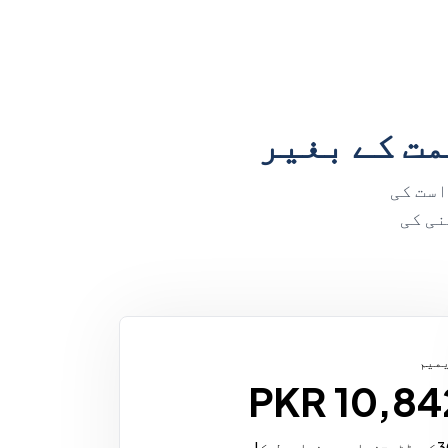
ت کے بغیر
واست کی
کمپنی کی
میم
PKR 10,84
ے زیادہ لچک!