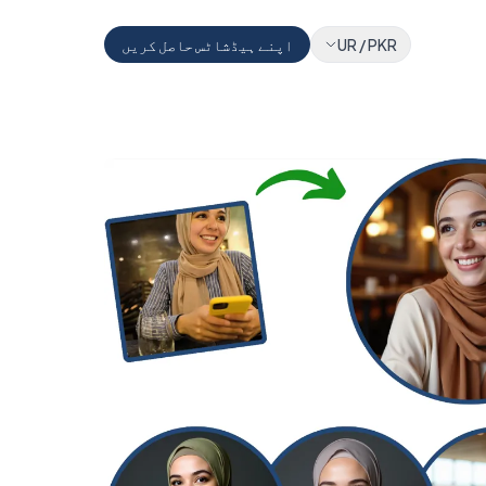
PKR
/
UR
اپنے ہیڈشاٹس حاصل کریں