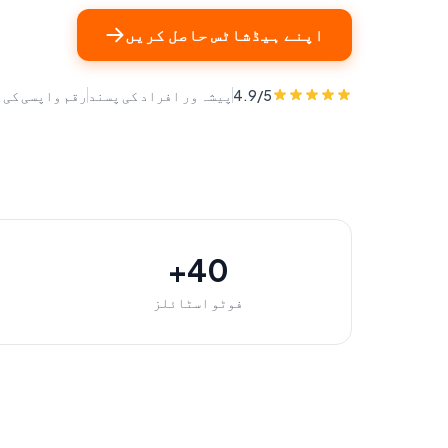
اپنے ہیڈشاٹس حاصل کریں
4.9/5
پیشہ ور افراد کی پسند
رقم واپسی کی 
40+
فوٹو اسٹائلز