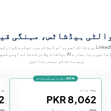
الٹی ہیڈشاٹس، مہنگی قیم
اپنی LinkedIn پروفائل تصویر اپ ڈیٹ کریں، نوکری کی درخ
شرح بڑھائیں، یا ہمارے AI ہیڈشاٹ پلانز کے ساتھ اپنی 
ویب سائٹ کو بہتر بنائیں۔
100% رقم واپسی کی ضمانت
پیشہ ورانہ
پری
2
PKR 8,062
200 کریڈٹس - مزید امکانات!
300 کریڈٹس - زیادہ س