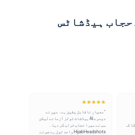
AI سے تیار کردہ
AI سے تیار کردہ
AI سے تیار کردہ
AI سے تیار کردہ
“
معیار ناقابل یقین ہے۔ میں نے
دوسرے AI ہیڈشاٹ ٹولز آزمائے لیکن
ا کہ
سب نے میرا حجاب خراب کر دیا۔
HijabHeadshots واحد ٹول ہے جس نے