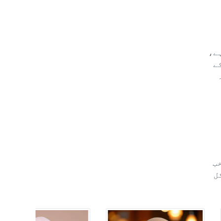
ہے،
ے
خب
Lin، میڈیکل