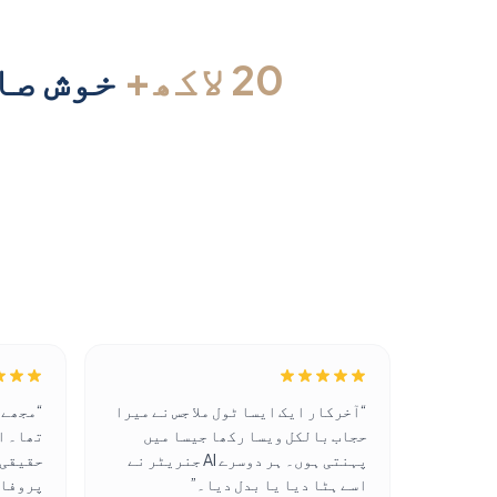
20 لاکھ+
خوش صارفی
“
آخرکار ایک ایسا ٹول ملا جس نے میرا
“
مجھے 
حجاب بالکل ویسا رکھا جیسا میں
پہنتی ہوں۔ ہر دوسرے AI جنریٹر نے
اسے ہٹا دیا یا بدل دیا۔
”
پروفائ