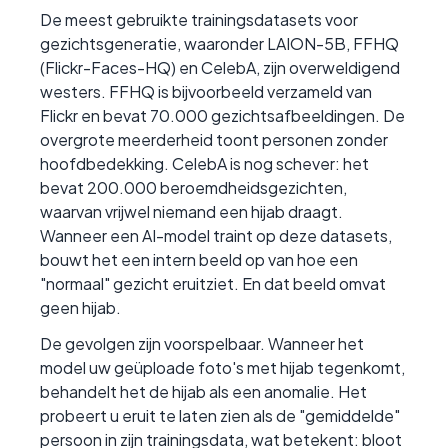
De meest gebruikte trainingsdatasets voor
gezichtsgeneratie, waaronder LAION-5B, FFHQ
(Flickr-Faces-HQ) en CelebA, zijn overweldigend
westers. FFHQ is bijvoorbeeld verzameld van
Flickr en bevat 70.000 gezichtsafbeeldingen. De
overgrote meerderheid toont personen zonder
hoofdbedekking. CelebA is nog schever: het
bevat 200.000 beroemdheidsgezichten,
waarvan vrijwel niemand een hijab draagt.
Wanneer een AI-model traint op deze datasets,
bouwt het een intern beeld op van hoe een
"normaal" gezicht eruitziet. En dat beeld omvat
geen hijab.
De gevolgen zijn voorspelbaar. Wanneer het
model uw geüploade foto's met hijab tegenkomt,
behandelt het de hijab als een anomalie. Het
probeert u eruit te laten zien als de "gemiddelde"
persoon in zijn trainingsdata, wat betekent: bloot