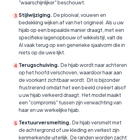
"waarschijnlijker" beschouwt.
Stijlwijziging.
De plooival, vouwen en
3
bedekking wijken af van het origineel. Als u uw
hijab op een bepaalde manier draagt, met een
specifieke lagenopbouw of wikkelstijl, valt de
AI vaak terug op een generieke sjaalvorm die in
niets op de uwe lijkt.
Terugschuiving.
De hijab wordt naar achteren
4
op het hoofd verschoven, waardoor haar aan
de voorkant zichtbaar wordt. Dit is bijzonder
frustrerend omdat het een beeld creëert alsof
u uw hijab verkeerd draagt. Het model maakt
een "compromis" tussen zijn verwachting van
haar en uw werkelijke hijab.
Textuurversmelting.
De hijab versmelt met
5
de achtergrond of uw kleding en verliest zijn
kenmerkende uiterlijk. De randen worden zacht